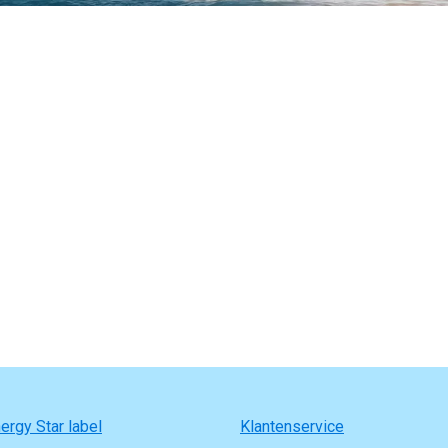
ergy Star label
Klantenservice