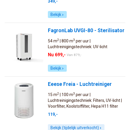
349,-
Bekijk
FagronLab UVGI-80 - Sterilisator
2
3
54 m
| 800 m
per uur |
Luchtreinigingstechniek: UV-licht
Nu 699,-
Van
879,-
Bekijk
Eeese Freia - Luchtreiniger
2
3
15 m
| 100 m
per uur |
Luchtreinigingstechniek: Filters, UV-licht |
Voorfilter, Koolstoffilter, Hepa H11 filter
119,-
Bekijk (tijdelijk uitverkocht)