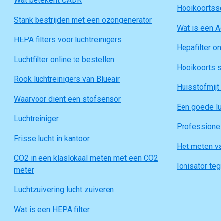
Wat betekent CADR
Hooikoortsse
Stank bestrijden met een ozongenerator
Wat is een Ac
HEPA filters voor luchtreinigers
Hepafilter on
Luchtfilter online te bestellen
Hooikoorts s
Rook luchtreinigers van Blueair
Huisstofmijt 
Waarvoor dient een stofsensor
Een goede lu
Luchtreiniger
Professionel
Frisse lucht in kantoor
Het meten va
CO2 in een klaslokaal meten met een CO2
Ionisator te
meter
Luchtzuivering lucht zuiveren
Wat is een HEPA filter