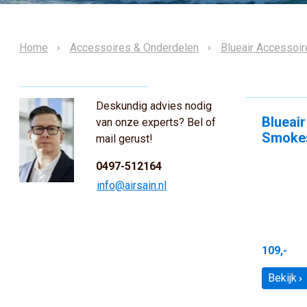
Home
Accessoires & Onderdelen
Blueair Accessoi
Deskundig advies nodig
Blueair
van onze experts? Bel of
Smokes
mail gerust!
0497-512164
info@airsain.nl
109,-
Bekijk