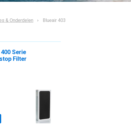
res & Onderdelen
Blueair 403
 400 Serie
top Filter